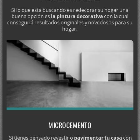
Pintura en Calicasas
Si lo que está buscando es redecorar su hogar una
buena opción es
la pintura decorativa
con la cual
Pintura en Campotéjar
conseguirá resultados originales y novedosos para su
hogar.
Pintura en Caniles
Pintura en Cáñar
Pintura en Capileira
Pintura en Carataunas
Pintura en Carramaiza
Pintura en Casanueva
Pintar en Cástaras
Pintar en Castell de Ferro
Pintar en Castilléjar
Pintar en Castillo de Tajarja
MICROCEMENTO
Pintar en Castril
Si tienes pensado revestir o
pavimentar tu casa
con