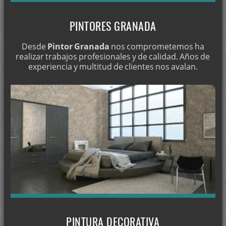
Pintores en Baza
PINTORES GRANADA
Pintores en Beas de Granada
Pintura en Beas de Guadix
Desde
Pintor Granada
nos comprometemos ha
realizar trabajos profesionales y de calidad. Años de
Pintura en Benacebada
experiencia y multitud de clientes nos avalan.
Pintura en Benalúa
Pintor en Benalúa de las Villas
Pintura en Benamaurel
Pintura en Bérchules
Pintura en Bogarre - Granada
Pintura en Bubión
Pintura en Busquístar
Pintura en Cacín
Pintura en Cádiar
PINTURA DECORATIVA
Pintura en Cájar