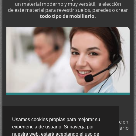
Pintar en Motril
un material moderno y muy versátil, la elección
de este material para revestir suelos, paredes o crear
Pintar en Maracena
todo tipo de mobiliario.
Pintar en Loja
Pintar en Las Gabias
Pintar en Guadix
Pintar en La Zubia
Pintar en Santa Fe
Pintar en Ogíjares
Pintar en Churriana de la Vega
Pintar en Salobreña
Pintar en Huétor Vega
CONTACTE CON NOSOTROS
Pintar en Peligros
Usamos cookies propias para mejorar su
Trabajamos en
Granada
y si desea puede ponerse en
Pintar en Pinos Puente
experiencia de usuario. Si navega por
contacto con nosotros a través de nuestro formulario
Pintar en Íllora
de contacto o llámenos al:
nuestra web, estará aceptando el uso de