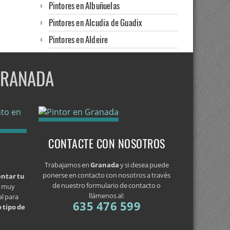
Pintores en Albuñuelas
Pintores en Alcudia de Guadix
Pintores en Aldeire
Pintores en Alfacar
GRANADA
Pintores en Algarinejo
Pintores en Alhama de Granada
Pintores en Alhendín
Pintores en Alicún de Ortega
Pintor en Almaciles
CONTACTE CON NOSOTROS
Pintores en Almegíjar
Trabajamos en
Granada
y si desea puede
Pintor en Almuñécar
ponerse en contacto con nosotros a través
ntar tu
de nuestro formulario de contacto o
y muy
Pintores en Alpujarra de la Sierra
llámenos al:
al para
635 476 599
 tipo de
Pintores en Alquife
Pintores en Arenas del Rey