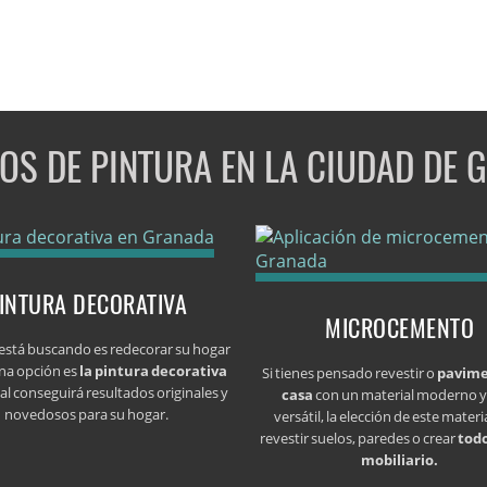
IOS DE PINTURA EN LA CIUDAD DE 
INTURA DECORATIVA
MICROCEMENTO
e está buscando es redecorar su hogar
na opción es
la pintura decorativa
Si tienes pensado revestir o
pavime
ual conseguirá resultados originales y
casa
con un material moderno 
novedosos para su hogar.
versátil, la elección de este materi
revestir suelos, paredes o crear
todo
mobiliario.