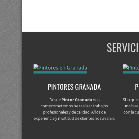
SERVIC
PINTORES GRANADA
P
Desde
Pintor Granada
nos
Si lo qu
comprometemos ha realizar trabajos
una bue
profesionales y de calidad. Años de
con la c
experiencia y multitud de clientes nos avalan.