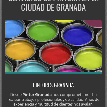
CIUDAD DE GRANADA
Pintor en Almaciles
Pintores en Almegíjar
Pintor en Almuñécar
Pintores en Alpujarra de la Sierra
Pintores en Alquife
Pintores en Arenas del Rey
Pintor en Armilla
Pintores en Atarfe
Pintores en Bácor-Olivar
Pintores en Baza
PINTORES GRANADA
Pintores en Beas de Granada
Pintura en Beas de Guadix
Desde
Pintor Granada
nos comprometemos ha
realizar trabajos profesionales y de calidad. Años de
Pintura en Benacebada
experiencia y multitud de clientes nos avalan.