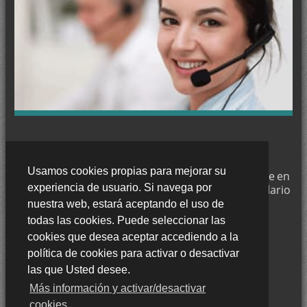
Pintar en La Zubia
Pintar en Santa Fe
Pintar en Ogíjares
Pintar en Churriana de la Vega
Pintar en Salobreña
Pintar en Huétor Vega
CONTACTE CON NOSOTROS
Pintar en Peligros
Usamos cookies propias para mejorar su
Trabajamos en
Granada
y si desea puede ponerse en
Pintar en Pinos Puente
experiencia de usuario. Si navega por
contacto con nosotros a través de nuestro formulario
Pintar en Íllora
de contacto o llámenos al:
nuestra web, estará aceptando el uso de
635 476 599
todas las cookies. Puede seleccionar las
Pintar en Vegas del Genil
cookies que desea aceptar accediendo a la
Pintar en Huétor-Tájar
política de cookies para activar o desactivar
Pintar en El Padul
las que Usted desee.
Más información y activar/desactivar
Decorador en Cenes de la Vega
cookies