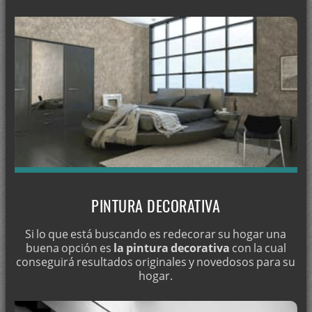
Pintura en Benalúa
Pintor en Benalúa de las Villas
Pintura en Benamaurel
Pintura en Bérchules
Pintura en Bogarre - Granada
Pintura en Bubión
Pintura en Busquístar
Pintura en Cacín
Pintura en Cádiar
PINTURA DECORATIVA
Pintura en Cájar
Pintura en Calicasas
Si lo que está buscando es redecorar su hogar una
buena opción es
la pintura decorativa
con la cual
Pintura en Campotéjar
conseguirá resultados originales y novedosos para su
hogar.
Pintura en Caniles
Pintura en Cáñar