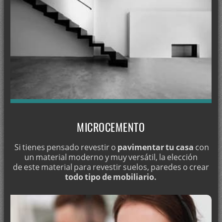
Pintura en Capileira
Pintura en Carataunas
Pintura en Carramaiza
Pintura en Casanueva
Pintar en Cástaras
Pintar en Castell de Ferro
Pintar en Castilléjar
Pintar en Castillo de Tajarja
MICROCEMENTO
Pintar en Castril
Si tienes pensado revestir o
pavimentar tu casa
con
Pintar en Motril
un material moderno y muy versátil, la elección
de este material para revestir suelos, paredes o crear
Pintar en Maracena
todo tipo de mobiliario.
Pintar en Loja
Pintar en Las Gabias
Pintar en Guadix