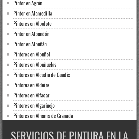
Pintor en Agrón
Pintor en Alamedilla
Pintores en Albolote
Pintor en Albondón
Pintor en Albuñán
Pintores en Albuñol
Pintores en Albuñuelas
Pintores en Alcudia de Guadix
Pintores en Aldeire
Pintores en Alfacar
Pintores en Algarinejo
Pintores en Alhama de Granada
Pintores en Alhendín
SERVICIOS DE PINTURA EN LA
Pintores en Alicún de Ortega