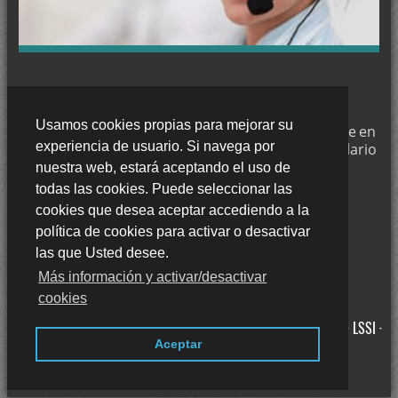
Pintar en Churriana de la Vega
Pintar en Salobreña
Pintar en Huétor Vega
CONTACTE CON NOSOTROS
Pintar en Peligros
Usamos cookies propias para mejorar su
Trabajamos en
Granada
y si desea puede ponerse en
Pintar en Pinos Puente
experiencia de usuario. Si navega por
contacto con nosotros a través de nuestro formulario
Pintar en Íllora
de contacto o llámenos al:
nuestra web, estará aceptando el uso de
635 476 599
todas las cookies. Puede seleccionar las
Pintar en Vegas del Genil
cookies que desea aceptar accediendo a la
Pintar en Huétor-Tájar
política de cookies para activar o desactivar
Pintar en El Padul
las que Usted desee.
Más información y activar/desactivar
Decorador en Cenes de la Vega
cookies
Decorador en Huéscar
Villeda, 24, 2 A, C.P. 18110, LAS GABIAS, (GRANADA) ·
Aviso legal · LSSI ·
Decorador en Monachil
Aceptar
Política de cookies · Política de privacidad
·
Blog
Decorador en Dúrcal