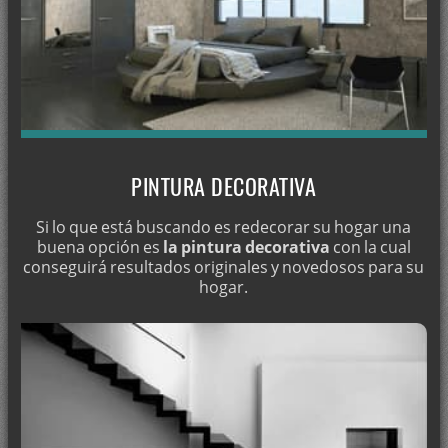
Pintura en Bogarre - Granada
Pintura en Bubión
Pintura en Busquístar
Pintura en Cacín
Pintura en Cádiar
PINTURA DECORATIVA
Pintura en Cájar
Pintura en Calicasas
Si lo que está buscando es redecorar su hogar una
buena opción es
la pintura decorativa
con la cual
Pintura en Campotéjar
conseguirá resultados originales y novedosos para su
hogar.
Pintura en Caniles
Pintura en Cáñar
Pintura en Capileira
Pintura en Carataunas
Pintura en Carramaiza