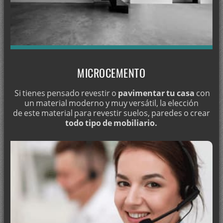
Pintura en Casanueva
Pintar en Cástaras
Pintar en Castell de Ferro
Pintar en Castilléjar
Pintar en Castillo de Tajarja
MICROCEMENTO
Pintar en Castril
Si tienes pensado revestir o
pavimentar tu casa
con
Pintar en Motril
un material moderno y muy versátil, la elección
de este material para revestir suelos, paredes o crear
Pintar en Maracena
todo tipo de mobiliario.
Pintar en Loja
Pintar en Las Gabias
Pintar en Guadix
Pintar en La Zubia
Pintar en Santa Fe
Pintar en Ogíjares