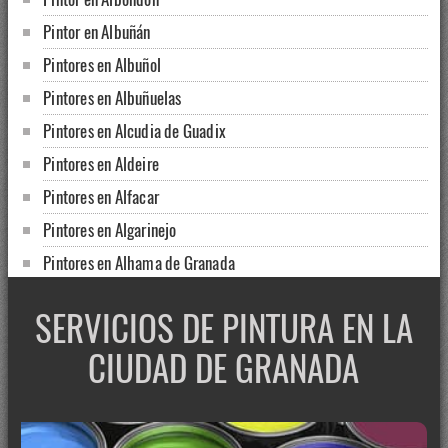
Pintor en Albuñán
Pintores en Albuñol
Pintores en Albuñuelas
Pintores en Alcudia de Guadix
Pintores en Aldeire
Pintores en Alfacar
Pintores en Algarinejo
Pintores en Alhama de Granada
Pintores en Alhendín
SERVICIOS DE PINTURA EN LA
Pintores en Alicún de Ortega
CIUDAD DE GRANADA
Pintor en Almaciles
Pintores en Almegíjar
Pintor en Almuñécar