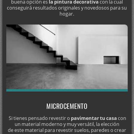
buena opción es
la pintura decorativa
con la cual
Pintura en Campotéjar
conseguirá resultados originales y novedosos para su
hogar.
Pintura en Caniles
Pintura en Cáñar
Pintura en Capileira
Pintura en Carataunas
Pintura en Carramaiza
Pintura en Casanueva
Pintar en Cástaras
Pintar en Castell de Ferro
Pintar en Castilléjar
Pintar en Castillo de Tajarja
MICROCEMENTO
Pintar en Castril
Si tienes pensado revestir o
pavimentar tu casa
con
Pintar en Motril
un material moderno y muy versátil, la elección
de este material para revestir suelos, paredes o crear
Pintar en Maracena