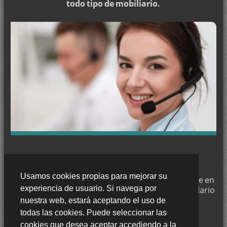
todo tipo de mobiliario.
Pintar en Loja
Pintar en Las Gabias
Pintar en Guadix
Pintar en La Zubia
Pintar en Santa Fe
Pintar en Ogíjares
Pintar en Churriana de la Vega
Pintar en Salobreña
Pintar en Huétor Vega
CONTACTE CON NOSOTROS
Pintar en Peligros
Usamos cookies propias para mejorar su
Trabajamos en
Granada
y si desea puede ponerse en
Pintar en Pinos Puente
experiencia de usuario. Si navega por
contacto con nosotros a través de nuestro formulario
Pintar en Íllora
de contacto o llámenos al:
nuestra web, estará aceptando el uso de
635 476 599
todas las cookies. Puede seleccionar las
Pintar en Vegas del Genil
cookies que desea aceptar accediendo a la