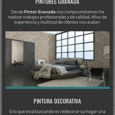
PINTORES GRANADA
Pintores en Beas de Granada
Pintura en Beas de Guadix
Desde
Pintor Granada
nos comprometemos ha
realizar trabajos profesionales y de calidad. Años de
Pintura en Benacebada
experiencia y multitud de clientes nos avalan.
Pintura en Benalúa
Pintor en Benalúa de las Villas
Pintura en Benamaurel
Pintura en Bérchules
Pintura en Bogarre - Granada
Pintura en Bubión
Pintura en Busquístar
Pintura en Cacín
Pintura en Cádiar
PINTURA DECORATIVA
Pintura en Cájar
Pintura en Calicasas
Si lo que está buscando es redecorar su hogar una